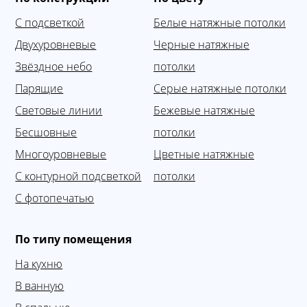
С подсветкой
Белые натяжные потолки
Двухуровневые
Черные натяжные
Звёздное небо
потолки
Парящие
Серые натяжные потолки
Световые линии
Бежевые натяжные
Бесшовные
потолки
Многоуровневые
Цветные натяжные
С контурной подсветкой
потолки
С фотопечатью
По типу помещения
На кухню
В ванную