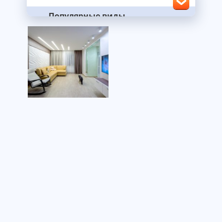
Популярные виды
На кухню
В ванную
В спальню
В гостиную
В детскую
В коридор
ПВХ
Сатиновый
Тканевый
Глянцевый