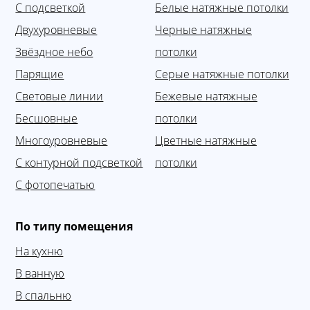
С подсветкой
Белые натяжные потолки
Двухуровневые
Черные натяжные
Звёздное небо
потолки
Парящие
Серые натяжные потолки
Световые линии
Бежевые натяжные
Бесшовные
потолки
Многоуровневые
Цветные натяжные
С контурной подсветкой
потолки
С фотопечатью
По типу помещения
На кухню
В ванную
В спальню