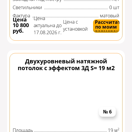
Светильники
0 шт
Фактура
матовый
Цена
Цена
Цена с
Рассчитать
10 800
актуальна до
по моим
установкой
руб.
размерам
17.08.2026 г.
Двухуровневый натяжной
потолок с эффектом 3Д S= 19 м2
№ 6
2
Площадь
19 м