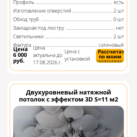
Профиль
есть
Изготовление отверстий
2 шт
Обход труб
0 шт
Закладная под люстру
нет
Светильники
2 шт
Фактура
сатиновый
Цена
Цена
Цена с
Рассчитать
6 000
актуальна до
по моим
установкой
руб.
размерам
17.08.2026 г.
Двухуровневый натяжной
потолок с эффектом 3D S=11 м2