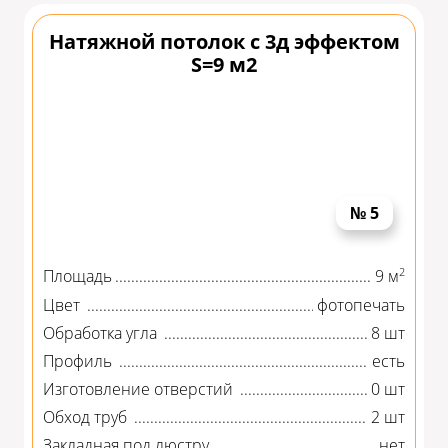
Натяжной потолок с 3д эффектом
S=9 м2
№ 5
2
Площадь
9 м
Цвет
фотопечать
Обработка угла
8 шт
Профиль
есть
Изготовление отверстий
0 шт
Обход труб
2 шт
Закладная под люстру
нет