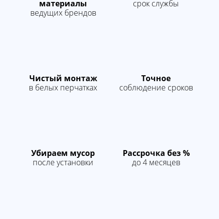
материалы
срок службы
Демонтаж полотна
50 руб.
м.п
ведущих брендов
Монтаж точечных
175 руб.
шт
светильников
Монтаж
175 руб.
точка
электропроводки
Профиль гарпунный
Чистый монтаж
Точное
стеновой
в белых перчатках
соблюдение сроков
240 руб.
м.п
алюминиевый с
установкой
Монтаж
250 руб.
м.п
светодиодной ленты
Убираем мусор
Рассрочка без %
после установки
до 4 месяцев