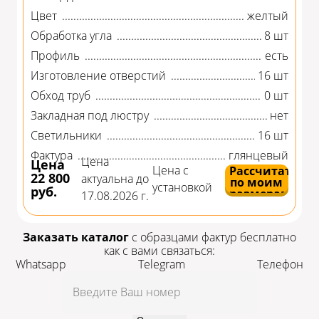
Цвет
желтый
Обработка угла
8 шт
Профиль
есть
Изготовление отверстий
16 шт
Обход труб
0 шт
Закладная под люстру
нет
Светильники
16 шт
Фактура
глянцевый
Цена
Цена
Цена с
Рассчитать
22 800
актуальна до
по моим
установкой
руб.
размерам
17.08.2026 г.
Заказать каталог
с образцами фактур бесплатно
как с вами связаться:
Whatsapp
Telegram
Телефон