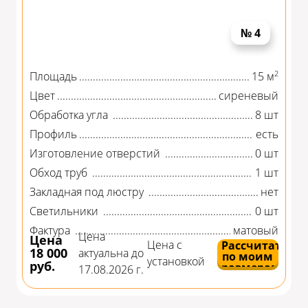
№ 4
2
Площадь
15 м
Цвет
сиреневый
Обработка угла
8 шт
Профиль
есть
Изготовление отверстий
0 шт
Обход труб
1 шт
Закладная под люстру
нет
Светильники
0 шт
Фактура
матовый
Цена
Цена
Цена с
Рассчитать
18 000
актуальна до
по моим
установкой
руб.
размерам
17.08.2026 г.