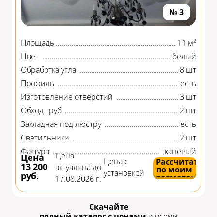
№ 3
2
Площадь
11 м
Цвет
белый
Обработка угла
8 шт
Профиль
есть
Изготовление отверстий
3 шт
Обход труб
2 шт
Закладная под люстру
есть
Светильники
2 шт
Фактура
тканевый
Цена
Цена
Цена с
Рассчитать
13 200
актуальна до
по моим
установкой
руб.
размерам
17.08.2026 г.
Скачайте
полный каталог с ценами
и всеми