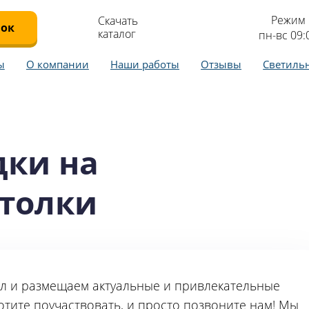
Режим 
Скачать
нок
каталог
пн-вс 09:
ы
О компании
Наши работы
Отзывы
Светиль
дки на
толки
л и размещаем актуальные и привлекательные
хотите поучаствовать, и просто позвоните нам! Мы