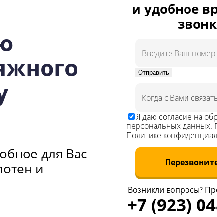
и удобное в
натяжных потолков.
звонк
ю
яжного
Отправить
у
Я даю
согласие
на обр
персональных данных. 
м люстру
Политике конфиденциал
обное для Вас
атно
!
Перезвонит
лотен и
Возникли вопросы? Пр
атяжных потолков.
+7 (923) 0