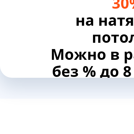
30
на нат
пото
Можно в р
без % до 
Нажми для участия в акции
Третий
п
пода