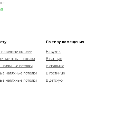
ите
pp
ету
По типу помещения
 натяжные потолки
На кухню
е натяжные потолки
В ванную
 натяжные потолки
В спальню
ые натяжные потолки
В гостиную
ые натяжные потолки
В детскую