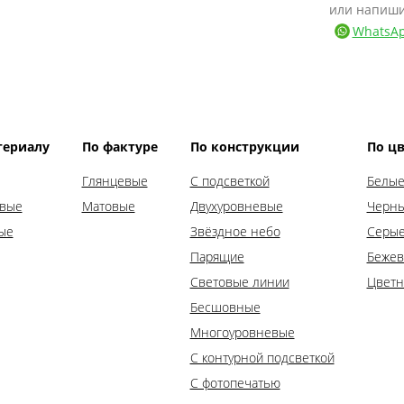
или напиш
WhatsA
териалу
По фактуре
По конструкции
По цв
Глянцевые
С подсветкой
Белые
выгодную
овые
Матовые
Двухуровневые
Черны
ые
Звёздное небо
Серые
очку
!
Парящие
Бежев
Световые линии
Цветн
Бесшовные
есяца при заказе натяжного
Многоуровневые
А от Совкомбанка.
С контурной подсветкой
С фотопечатью