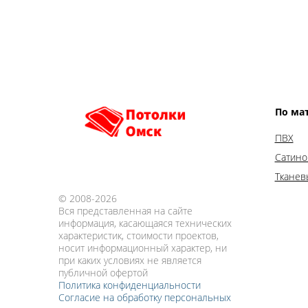
Нажми для участия в акции
По ма
ПВХ
Оформите 
Сатин
Тканев
расср
© 2008-2026
Вся представленная на сайте
информация, касающаяся технических
характеристик, стоимости проектов,
Предоставляем рассрочку на 4 м
носит информационный характер, ни
потолка по карте ХАЛВ
при каких условиях не является
публичной офертой
Политика конфиденциальности
Нажми для участия в акции
Согласие на обработку персональных