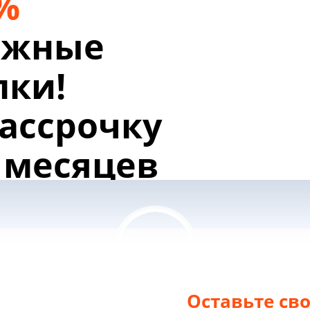
%
яжные
лки!
ассрочку
8 месяцев
отолок в
рок!
Оставьте св