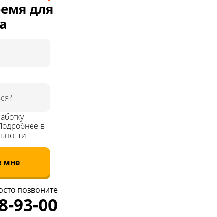
ремя для
а
аботку
Подробнее в
ьности
е мне
осто позвоните
48-93-00