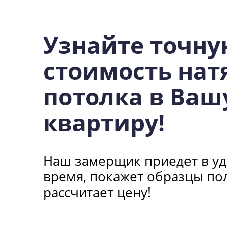
При заказе монтажа 3х 
Нажми для участия в акции
Узнайте точну
стоимость нат
потолка в Ваш
квартиру!
Подключи
Наш замерщик приедет в уд
беспл
время, покажет образцы по
рассчитает цену!
При заказе монтажа н