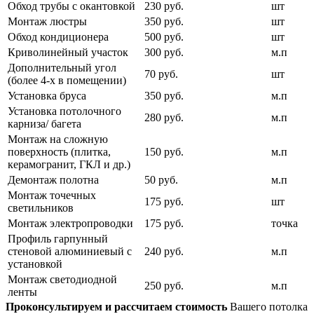
Обход трубы с окантовкой
230 руб.
шт
Монтаж люстры
350 руб.
шт
Обход кондиционера
500 руб.
шт
Криволинейный участок
300 руб.
м.п
Дополнительный угол
70 руб.
шт
(более 4-х в помещении)
Установка бруса
350 руб.
м.п
Установка потолочного
280 руб.
м.п
карниза/ багета
Монтаж на сложную
поверхность (плитка,
150 руб.
м.п
керамогранит, ГКЛ и др.)
Демонтаж полотна
50 руб.
м.п
Монтаж точечных
175 руб.
шт
светильников
Монтаж электропроводки
175 руб.
точка
Профиль гарпунный
стеновой алюминиевый с
240 руб.
м.п
установкой
Монтаж светодиодной
250 руб.
м.п
ленты
Проконсультируем и рассчитаем стоимость
Вашего потолка