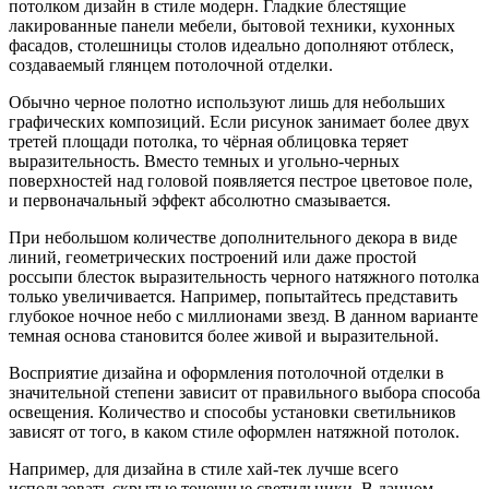
потолком дизайн в стиле модерн. Гладкие блестящие
лакированные панели мебели, бытовой техники, кухонных
фасадов, столешницы столов идеально дополняют отблеск,
создаваемый глянцем потолочной отделки.
Обычно черное полотно используют лишь для небольших
графических композиций. Если рисунок занимает более двух
третей площади потолка, то чёрная облицовка теряет
выразительность. Вместо темных и угольно-черных
поверхностей над головой появляется пестрое цветовое поле,
и первоначальный эффект абсолютно смазывается.
При небольшом количестве дополнительного декора в виде
линий, геометрических построений или даже простой
россыпи блесток выразительность черного натяжного потолка
только увеличивается. Например, попытайтесь представить
глубокое ночное небо с миллионами звезд. В данном варианте
темная основа становится более живой и выразительной.
Восприятие дизайна и оформления потолочной отделки в
значительной степени зависит от правильного выбора способа
освещения. Количество и способы установки светильников
зависят от того, в каком стиле оформлен натяжной потолок.
Например, для дизайна в стиле хай-тек лучше всего
использовать скрытые точечные светильники. В данном