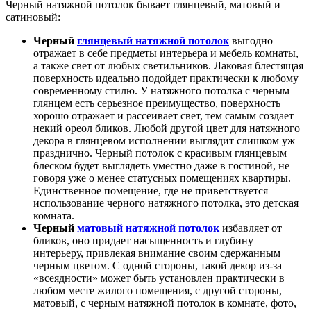
Черный натяжной потолок бывает глянцевый, матовый и
сатиновый:
Черный
глянцевый натяжной потолок
выгодно
отражает в себе предметы интерьера и мебель комнаты,
а также свет от любых светильников. Лаковая блестящая
поверхность идеально подойдет практически к любому
современному стилю. У натяжного потолка с черным
глянцем есть серьезное преимущество, поверхность
хорошо отражает и рассеивает свет, тем самым создает
некий ореол бликов. Любой другой цвет для натяжного
декора в глянцевом исполнении выглядит слишком уж
празднично. Черный потолок с красивым глянцевым
блеском будет выглядеть уместно даже в гостиной, не
говоря уже о менее статусных помещениях квартиры.
Единственное помещение, где не приветствуется
использование черного натяжного потолка, это детская
комната.
Черный
матовый натяжной потолок
избавляет от
бликов, оно придает насыщенность и глубину
интерьеру, привлекая внимание своим сдержанным
черным цветом. С одной стороны, такой декор из-за
«всеядности» может быть установлен практически в
любом месте жилого помещения, с другой стороны,
матовый, с черным натяжной потолок в комнате, фото,