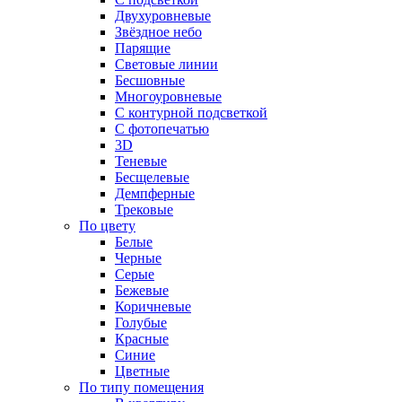
Двухуровневые
Звёздное небо
Парящие
Световые линии
Бесшовные
Многоуровневые
С контурной подсветкой
С фотопечатью
3D
Теневые
Бесщелевые
Демпферные
Трековые
По цвету
Белые
Черные
Серые
Бежевые
Коричневые
Голубые
Красные
Синие
Цветные
По типу помещения