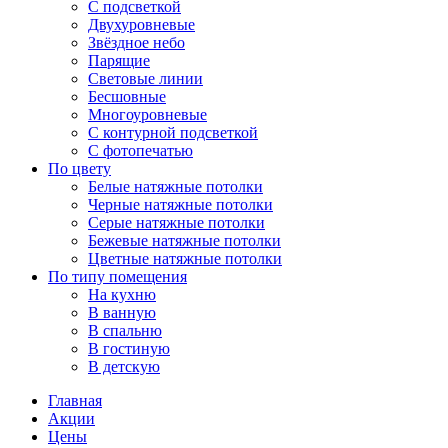
С подсветкой
Двухуровневые
Звёздное небо
Парящие
Световые линии
Бесшовные
Многоуровневые
С контурной подсветкой
С фотопечатью
По цвету
Белые натяжные потолки
Черные натяжные потолки
Серые натяжные потолки
Бежевые натяжные потолки
Цветные натяжные потолки
По типу помещения
На кухню
В ванную
В спальню
В гостиную
В детскую
Главная
Акции
Цены