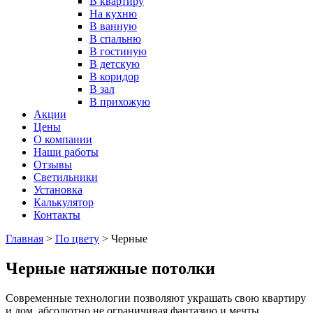
В квартиру
На кухню
В ванную
В спальню
В гостиную
В детскую
В коридор
В зал
В прихожую
Акции
Цены
О компании
Наши работы
Отзывы
Светильники
Установка
Калькулятор
Контакты
Главная
>
По цвету
>
Черные
Черные натяжные потолки
Современные технологии позволяют украшать свою квартиру
и дом, абсолютно не ограничивая фантазию и мечты