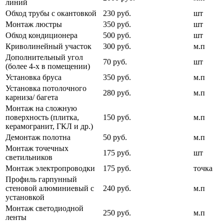
линий
Обход трубы с окантовкой
230 руб.
шт
Монтаж люстры
350 руб.
шт
Обход кондиционера
500 руб.
шт
Криволинейный участок
300 руб.
м.п
Дополнительный угол
70 руб.
шт
(более 4-х в помещении)
Установка бруса
350 руб.
м.п
Установка потолочного
280 руб.
м.п
карниза/ багета
Монтаж на сложную
поверхность (плитка,
150 руб.
м.п
керамогранит, ГКЛ и др.)
Демонтаж полотна
50 руб.
м.п
Монтаж точечных
175 руб.
шт
светильников
Монтаж электропроводки
175 руб.
точка
Профиль гарпунный
стеновой алюминиевый с
240 руб.
м.п
установкой
Монтаж светодиодной
250 руб.
м.п
ленты