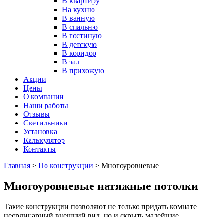
В квартиру
На кухню
В ванную
В спальню
В гостиную
В детскую
В коридор
В зал
В прихожую
Акции
Цены
О компании
Наши работы
Отзывы
Светильники
Установка
Калькулятор
Контакты
Главная
>
По конструкции
>
Многоуровневые
Многоуровневые натяжные потолки
Такие конструкции позволяют не только придать комнате
неординарный внешний вид, но и скрыть малейшие