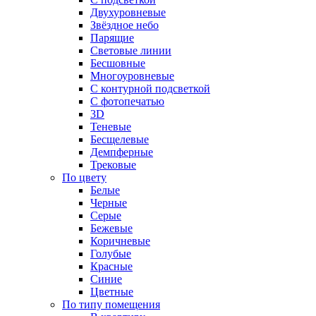
Двухуровневые
Звёздное небо
Парящие
Световые линии
Бесшовные
Многоуровневые
С контурной подсветкой
С фотопечатью
3D
Теневые
Бесщелевые
Демпферные
Трековые
По цвету
Белые
Черные
Серые
Бежевые
Коричневые
Голубые
Красные
Синие
Цветные
По типу помещения