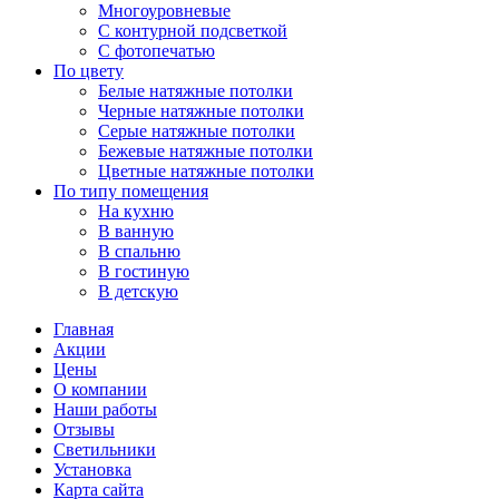
Многоуровневые
С контурной подсветкой
С фотопечатью
По цвету
Белые натяжные потолки
Черные натяжные потолки
Серые натяжные потолки
Бежевые натяжные потолки
Цветные натяжные потолки
По типу помещения
На кухню
В ванную
В спальню
В гостиную
В детскую
Главная
Акции
Цены
О компании
Наши работы
Отзывы
Светильники
Установка
Карта сайта