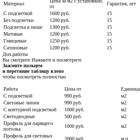
Цена за м2 с установкой,
Материал
Гарантия, лет
от
С подсветкой
1600 руб.
15
Без подсветки
1200 руб.
15
Подсветка в нише
1300 руб.
15
Матовые
1200 руб.
15
Глянцевые
1250 руб.
15
Сатиновые
1200 руб.
15
Доп.работы
Вы смотрите
Нажмите и посмотрите
Зажмите пальцем
и перетяние таблицу влево
чтобы посмотреть полностью
Работа
Цена от
Единица
С подсветкой
990 руб.
м2
Световые линии
990 руб.
м2
С контурной подсветкой
1000 руб.
м2
Светодиодные
500 руб.
м2
Профиль для парящего
1000 руб.
м2
потолка
Профиль для световых
2000 руб.
м.п